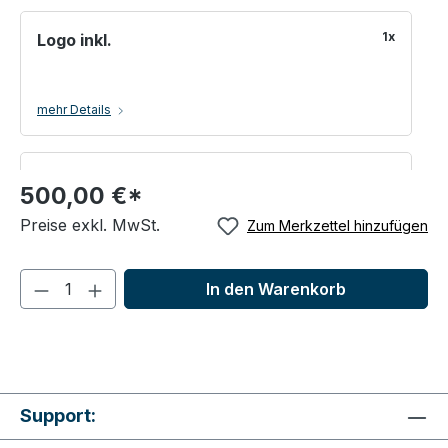
1x
Logo inkl.
mehr Details
1x
Hintergrundbild inkl.
500,00 €*
Preise exkl. MwSt.
Zum Merkzettel hinzufügen
mehr Details
In den Warenkorb
100x
Ansprechpartner inkl.
mehr Details
Support: