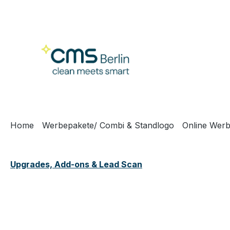
m Hauptinhalt springen
Zur Suche springen
Zur Hauptnavigation springen
Home
Werbepakete/ Combi & Standlogo
Online Werb
Upgrades, Add-ons & Lead Scan