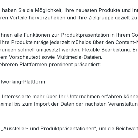
 haben Sie die Möglichkeit, Ihre neuesten Produkte und In
deren Vorteile hervorzuheben und Ihre Zielgruppe gezielt z
Ihnen alle Funktionen zur Produktpräsentation in Ihrem 
ie Ihre Produkteinträge jederzeit mühelos über den Conten
ungen schnell umgesetzt werden. Flexible Bearbeitung: Erg
inem Vorschautext sowie Multimedia-Dateien.
ehreren Plattformen prominent präsentiert:
Networking-Plattform
ass Interessierte mehr über Ihr Unternehmen erfahren könn
aximal bis zum Import der Daten der nächsten Veranstaltu
h „Aussteller- und Produktpräsentationen“, um die Reichweit