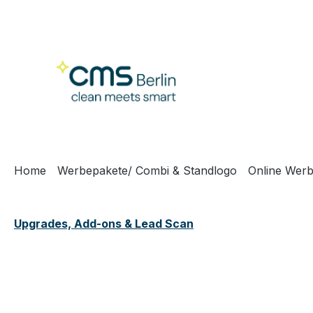
m Hauptinhalt springen
Zur Suche springen
Zur Hauptnavigation springen
Home
Werbepakete/ Combi & Standlogo
Online Werb
Upgrades, Add-ons & Lead Scan