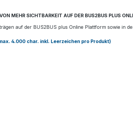
mehr Details
VON MEHR SICHTBARKEIT AUF DER BUS2BUS PLUS ONLI
Header Video
inträgen auf der BUS2BUS plus Online Plattform sowie in
max. 4.000 char. inkl. Leerzeichen pro Produkt)
mehr Details
Produktgruppen inkl.
mehr Details