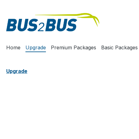
m Hauptinhalt springen
Zur Suche springen
Zur Hauptnavigation springen
Home
Upgrade
Premium Packages
Basic Packages
Upgrade