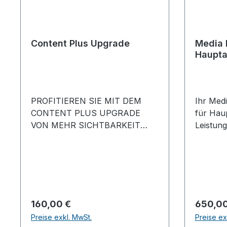
Content Plus Upgrade
Media 
Haupta
PROFITIEREN SIE MIT DEM
Ihr Med
CONTENT PLUS UPGRADE
für Hau
VON MEHR SICHTBARKEIT
Leistung
AUF DER BUS2BUS PLUS
Standan
ONLINE PLATTFORM UND IN
BUS2BUS
DER APP.Erweitern Sie Ihr
BUS2BU
Marketingpaket mit
Bildkac
umfangreichen Einträgen auf
(Firmen
der BUS2BUS plus Online
Halle/St
Regulärer Preis:
Regulär
160,00 €
650,00
Plattform sowie in der BUS2BUS
Mail un
Preise exkl. MwSt.
Preise ex
App. + 5 Produkte in Text und
Interne