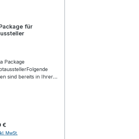
Package für
ussteller
ia Package
ptausstellerFolgende
en sind bereits in Ihrer
meldung enthalten:
 Online-Plattform &
S App1/2
hel Firmengrundeintrag
name, Anschrift,
and) Telefon, Fax, E-
er Preis:
 €
d
kl. MwSt.
tadresse Ansprechpartne