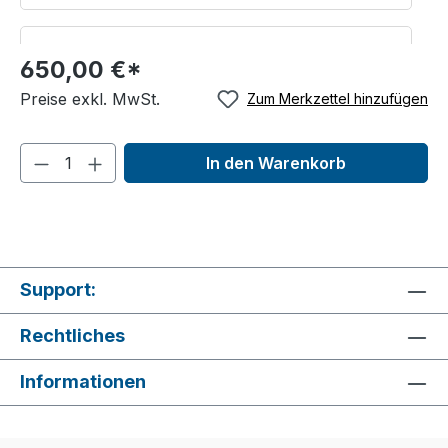
1x
Logo inkl.
650,00 €*
Preise exkl. MwSt.
Zum Merkzettel hinzufügen
mehr Details
In den Warenkorb
3x
Produktgruppen inkl.
mehr Details
Support:
Rechtliches
5x
Produkte inkl.
Informationen
mehr Details