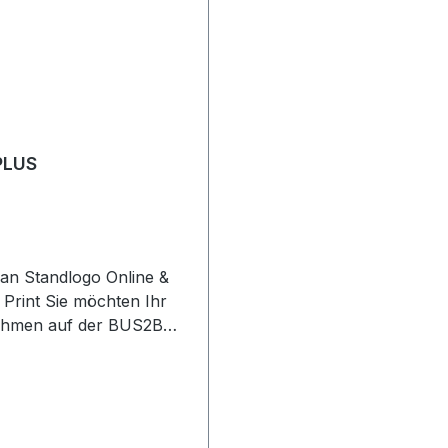
PLUS
lan Standlogo Online &
e möchten Ihr
ehmen auf der BUS2BUS
ter inszenieren als der
erb? Ihre Marke
ich in unseren
kationskanälen
en? Mit den Basic