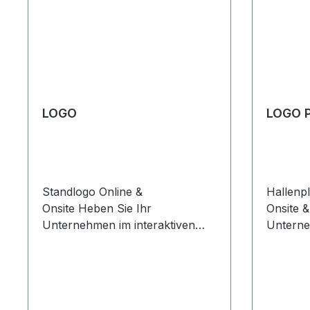
LOGO
LOGO 
Standlogo Online &
Hallenp
Onsite Heben Sie Ihr
Onsite & Print Si
Unternehmen im interaktiven
Untern
Hallenplan auf der Website in
prominen
der Ausstellerliste, der
Wettbew
BUS2BUS plus Online-Plattform
erfolgre
und der App sowie vor Ort in
Kommuni
der Hallenübersicht der Halle, in
platzier