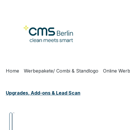
m Hauptinhalt springen
Zur Suche springen
Zur Hauptnavigation springen
Home
Werbepakete/ Combi & Standlogo
Online Werb
Upgrades, Add-ons & Lead Scan