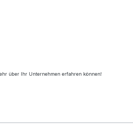
100x
15x
ck mehr über Ihr Unternehmen erfahren können!
1x
15x