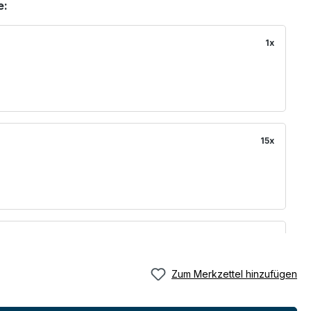
e:
1x
15x
15x
Zum Merkzettel hinzufügen