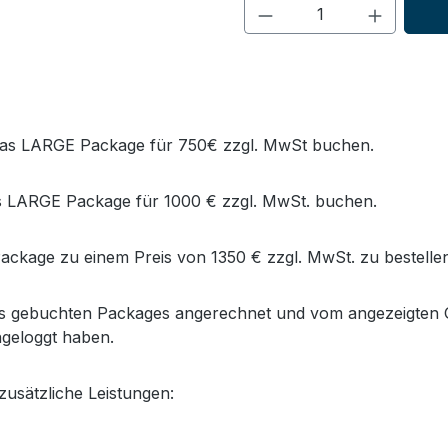
Multimedia inkl.
mehr Details
das LARGE Package für 750€ zzgl. MwSt buchen.
Hintergrundbild inkl.
 LARGE Package für 1000 € zzgl. MwSt. buchen.
mehr Details
ackage zu einem Preis von 1350 € zzgl. MwSt. zu bestelle
its gebuchten Packages angerechnet und vom angezeigten 
Unternehmensvideo im 
ngeloggt haben.
usätzliche Leistungen:
mehr Details