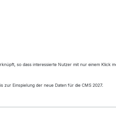
Ansprechpartner inkl.
mehr Details
Produktgruppen inkl.
mehr Details
 verknüpft, so dass interessierte Nutzer mit nur einem Kli
Social Media inkl.
bis zur Einspielung der neue Daten für die CMS 2027.
mehr Details
Link inkl.