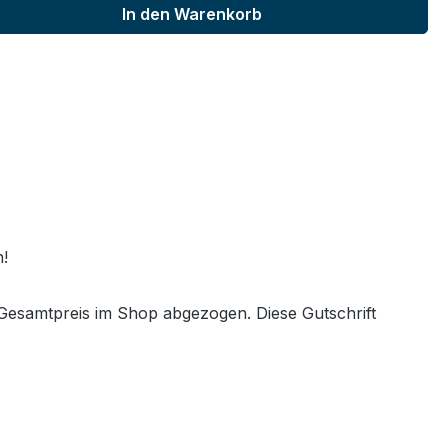
In den Warenkorb
15x
1x
n!
Gesamtpreis im Shop abgezogen. Diese Gutschrift
1x
Header inkl.