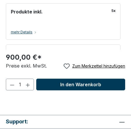
5x
Produkte inkl.
mehr Details
5x
Markeneinträge inkl.
900,00 €*
Preise exkl. MwSt.
Zum Merkzettel hinzufügen
mehr Details
In den Warenkorb
1x
Hintergrundbild inkl.
mehr Details
Support: