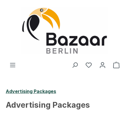
Zum Hauptinhalt springen
Du hast 0 Produ
Ware
Advertising Packages
Advertising Packages