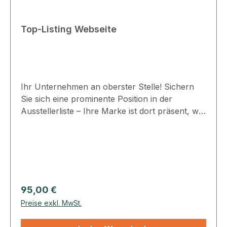
Top-Listing Webseite
Ihr Unternehmen an oberster Stelle! Sichern
Sie sich eine prominente Position in der
Ausstellerliste – Ihre Marke ist dort präsent, wo
Besucher zuerst hinschauen. Platzierung:
Webseite & App, AusstellerlisteVerlinkung:
UnternehmensprofilPlatzierung in
alphabetischer Reihenfolge Laufzeit: beginnend
mit der Veröffentlichung und maximal bis zum
Import der Daten der nächsten
Regulärer Preis:
95,00 €
VeranstaltungZur Ausstellerliste!
Preise exkl. MwSt.