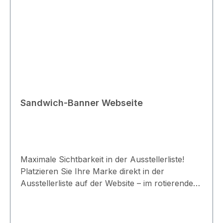
Sandwich-Banner Webseite
Maximale Sichtbarkeit in der Ausstellerliste!
Platzieren Sie Ihre Marke direkt in der
Ausstellerliste auf der Website – im rotierenden
Sandwich-Banner für höchste
Aufmerksamkeit.Platzierung:
WebseiteVerlinkung: UnternehmensprofilMaße: