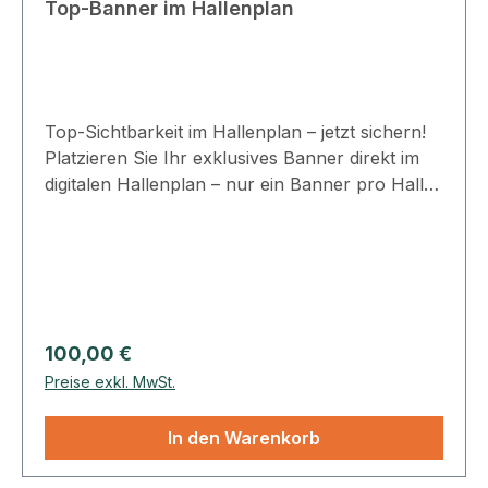
Top-Banner im Hallenplan
Top-Sichtbarkeit im Hallenplan – jetzt sichern!
Platzieren Sie Ihr exklusives Banner direkt im
digitalen Hallenplan – nur ein Banner pro Halle
möglich.Platzierung: WebseiteVerlinkung:
Unternehmensprofil Maße: 1440 × 225
pxFormat: JPEG, PNGDatenanlieferung: per E-
Mail Laufzeit: beginnend mit der
Veröffentlichung und maximal bis zum Import
der Daten der nächsten VeranstaltungZum
Regulärer Preis:
100,00 €
Hallenplan!
Preise exkl. MwSt.
In den Warenkorb